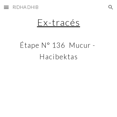
RIDHA DHIB
Skip to main content
Skip to navigation
Ex-tracés
Étape N° 136  Mucur - 
Hacibektas