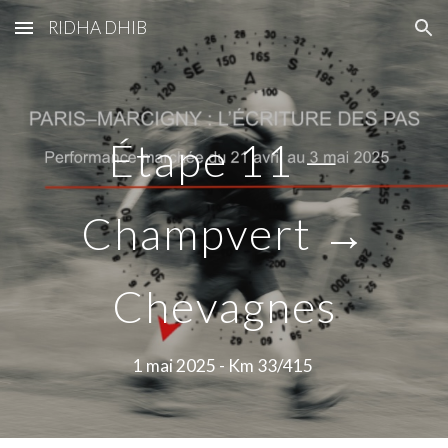
RIDHA DHIB
Skip to main content
Skip to navigation
Étape 11 —
Champvert →
Chevagnes
1 mai
2025 - Km 3
3
/415