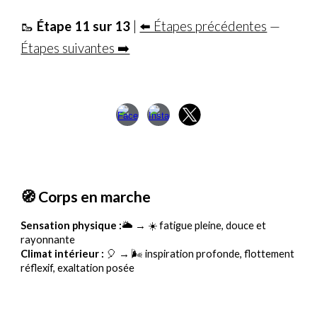
🥾
Étape 11 sur 13
|
⬅️ Étapes précédentes
—
Étapes suivantes ➡️
🧭 Corps en marche
Sensation physique :
🌥️ → ☀️ fatigue pleine, douce et
rayonnante
Climat intérieur :
🎈 → 🌬️ inspiration profonde, flottement
réflexif, exaltation posée