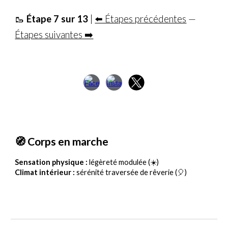
🥾
Étape
7
sur 13
|
⬅️ Étapes précédentes
—
Étapes suivantes ➡️
🧭 Corps en marche
Sensation physique :
légèreté modulée (☀️)
Climat intérieur :
sérénité traversée de rêverie (🎈)