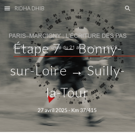
RIDHA DHIB
Skip to main content
Skip to navigation
Étape 7 — Bonny-
sur-Loire → Suilly-
la-Tour
2
7
avril 2025 - Km 3
7
/415