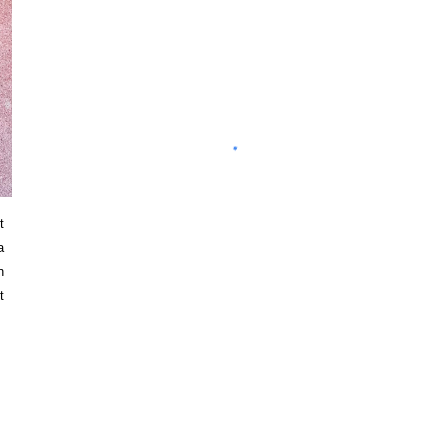
t
a
n
t